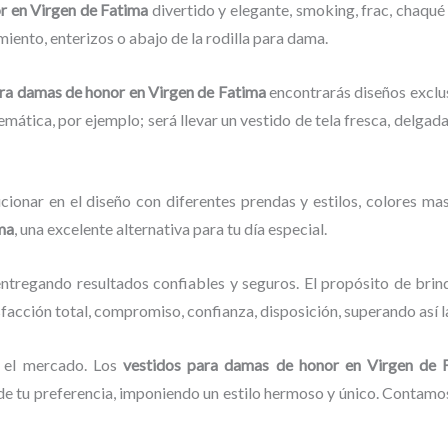
r
en Virgen de Fatima
divertido y elegante, smoking, frac, chaqu
iento, enterizos o abajo de la rodilla para dama.
ara damas de honor
en Virgen de Fatima
encontrarás diseños exclus
 temática, por ejemplo; será llevar un vestido de tela fresca, delgad
cionar en el diseño con diferentes prendas y estilos, colores mas
ma
, una excelente alternativa para tu día especial.
ntregando resultados confiables y seguros. El propósito de brin
sfacción total, compromiso, confianza, disposición, superando así l
 el mercado. Los
vestidos para damas de honor
en Virgen de
 tu preferencia, imponiendo un estilo hermoso y único. Contamos 