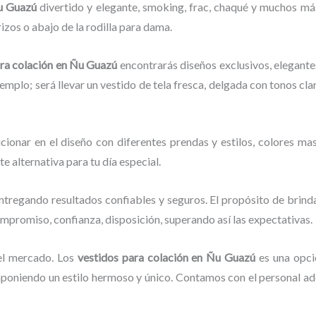
Ñu Guazú
divertido y elegante, smoking, frac, chaqué y muchos má
izos o abajo de la rodilla para dama.
ara
colación
en Ñu Guazú
encontrarás diseños exclusivos, elegantes
jemplo; será llevar un vestido de tela fresca, delgada con tonos cla
cionar en el diseño con diferentes prendas y estilos, colores mas
te alternativa para tu día especial.
ntregando resultados confiables y seguros. El propósito de brinda
compromiso, confianza, disposición, superando así las expectativas.
el mercado. Los
vestidos para
colación
en Ñu Guazú
es una opci
mponiendo un estilo hermoso y único. Contamos con el personal ade