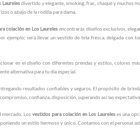
s Laureles
divertido y elegante, smoking, frac, chaqué y muchos m
izos o abajo de la rodilla para dama.
ara
colación
en Los Laureles
encontrarás diseños exclusivos, elega
por ejemplo; será llevar un vestido de tela fresca, delgada con t
cionar en el diseño con diferentes prendas y estilos, colores mas
lente alternativa para tu día especial.
ntregando resultados confiables y seguros. El propósito de brinda
, compromiso, confianza, disposición, superando así las expectativa
l mercado. Los
vestidos para
colación
en Los Laureles
es una opc
mponiendo un estilo hermoso y único. Contamos con el personal ade