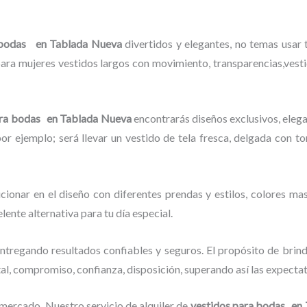
a bodas en Tablada Nueva
divertidos y elegantes,
no temas usar t
ara mujeres vestidos largos con movimiento, transparencias,vestido
ara bodas en Tablada Nueva
encontrarás diseños exclusivos, elega
por ejemplo; será llevar un vestido de tela fresca, delgada con t
cionar en el diseño con diferentes prendas y estilos, colores mas
elente alternativa para tu día especial.
ntregando resultados confiables y seguros. El propósito de brind
tal, compromiso, confianza, disposición, superando así las expecta
l mercado.
Nuestro servicio de alquiler de
vestidos para bodas en