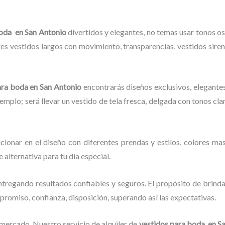
boda en San Antonio
divertidos y elegantes,
no temas usar tonos osc
s vestidos largos con movimiento, transparencias, vestidos sirena,
ara boda en San Antonio
encontrarás diseños exclusivos, elegantes
jemplo; será llevar un vestido de tela fresca, delgada con tonos cla
cionar en el diseño con diferentes prendas y estilos, colores mas
e alternativa para tu día especial.
tregando resultados confiables y seguros. El propósito de brinda
mpromiso, confianza, disposición, superando así las expectativas.
 mercado.
Nuestro servicio de alquiler de
vestidos para boda en S