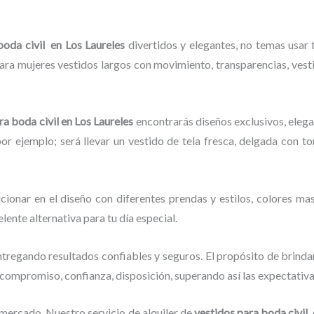
boda civil en Los Laureles
divertidos y elegantes,
no temas usar t
ra mujeres vestidos largos con movimiento, transparencias, vestid
ra boda civil en Los Laureles
encontrarás diseños exclusivos, elega
por ejemplo; será llevar un vestido de tela fresca, delgada con t
cionar en el diseño con diferentes prendas y estilos, colores mas
elente alternativa para tu día especial.
tregando resultados confiables y seguros. El propósito de brindar
, compromiso, confianza, disposición, superando así las expectativ
 mercado.
Nuestro servicio de alquiler de
vestidos para boda civil