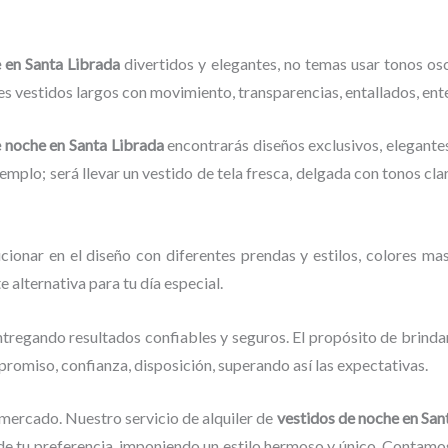
e en Santa Librada
divertidos y elegantes,
no temas usar tonos oscu
 vestidos largos con movimiento, transparencias, entallados, enteri
e noche en Santa Librada
encontrarás diseños exclusivos, elegantes
jemplo; será llevar un vestido de tela fresca, delgada con tonos cla
cionar en el diseño con diferentes prendas y estilos, colores mas
e alternativa para tu día especial.
tregando resultados confiables y seguros. El propósito de brindar
mpromiso, confianza, disposición, superando así las expectativas.
 mercado.
Nuestro servicio de alquiler de
vestidos de noche en San
e tu preferencia, imponiendo un estilo hermoso y único.
Contamos 