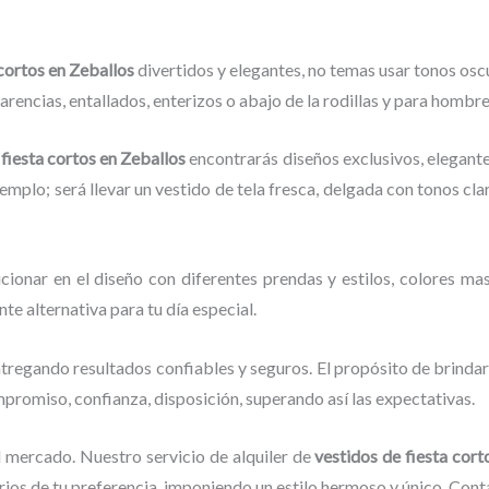
 cortos en Zeballos
divertidos y elegantes,
no temas usar tonos osc
arencias, entallados, enterizos o abajo de la rodillas y para hombr
 fiesta cortos en Zeballos
encontrarás diseños exclusivos, elegantes
jemplo; será llevar un vestido de tela fresca, delgada con tonos cla
cionar en el diseño con diferentes prendas y estilos, colores mas
nte alternativa para tu día especial.
tregando resultados confiables y seguros. El propósito de brindar
ompromiso, confianza, disposición, superando así las expectativas.
l mercado.
Nuestro servicio de alquiler de
vestidos de fiesta cor
os de tu preferencia, imponiendo un estilo hermoso y único.
Conta