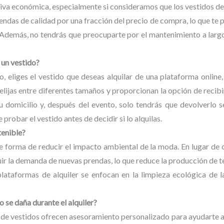
ativa económica, especialmente si consideramos que los vestidos d
rendas de calidad por una fracción del precio de compra, lo que te 
 Además, no tendrás que preocuparte por el mantenimiento a largo
 un vestido?
, eliges el vestido que deseas alquilar de una plataforma online,
lijas entre diferentes tamaños y proporcionan la opción de recibir
tu domicilio y, después del evento, solo tendrás que devolverlo 
robar el vestido antes de decidir si lo alquilas.
tenible?
nte forma de reducir el impacto ambiental de la moda. En lugar de 
uir la demanda de nuevas prendas, lo que reduce la producción de te
lataformas de alquiler se enfocan en la limpieza ecológica de l
o se daña durante el alquiler?
 de vestidos ofrecen asesoramiento personalizado para ayudarte a el