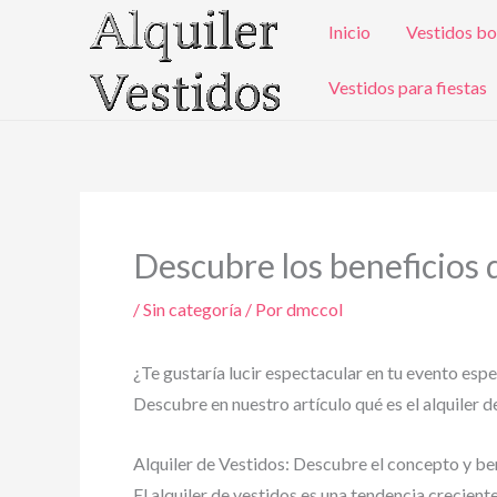
Ir
Inicio
Vestidos bo
al
contenido
Vestidos para fiestas
Descubre los beneficios d
/
Sin categoría
/ Por
dmccol
¿Te gustaría lucir espectacular en tu evento espec
Descubre en nuestro artículo qué es el alquiler d
Alquiler de Vestidos: Descubre el concepto y bene
El alquiler de vestidos es una tendencia crecien