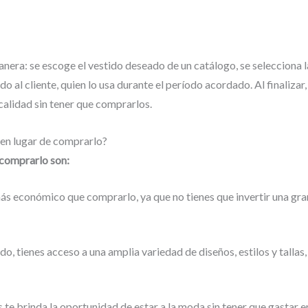
nera: se escoge el vestido deseado de un catálogo, se selecciona la 
o al cliente, quien lo usa durante el período acordado. Al finalizar,
 calidad sin tener que comprarlos.
o en lugar de comprarlo?
e comprarlo son:
más económico que comprarlo, ya que no tienes que invertir una gr
o, tienes acceso a una amplia variedad de diseños, estilos y tallas
s te brinda la oportunidad de estar a la moda sin tener que gastar