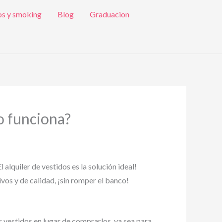
os y smoking
Blog
Graduacion
mo funciona?
 alquiler de vestidos es la solución ideal!
ivos y de calidad, ¡sin romper el banco!
r vestidos en lugar de comprarlos, ya sea para