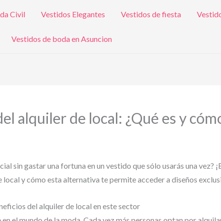
da Civil
Vestidos Elegantes
Vestidos de fiesta
Vestid
Vestidos de boda en Asuncion
el alquiler de local: ¿Qué es y có
ial sin gastar una fortuna en un vestido que sólo usarás una vez? ¡El
e local y cómo esta alternativa te permite acceder a diseños exclus
ficios del alquiler de local en este sector
te en el mundo de la moda. Cada vez más personas optan por alquila