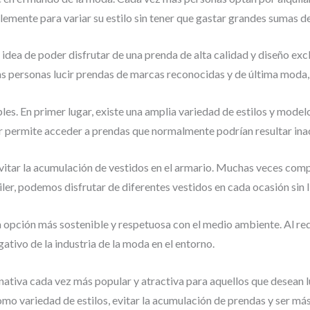
emente para variar su estilo sin tener que gastar grandes sumas de
 idea de poder disfrutar de una prenda de alta calidad y diseño ex
las personas lucir prendas de marcas reconocidas y de última moda, 
les. En primer lugar, existe una amplia variedad de estilos y model
r permite acceder a prendas que normalmente podrían resultar ina
evitar la acumulación de vestidos en el armario. Muchas veces co
er, podemos disfrutar de diferentes vestidos en cada ocasión sin 
una opción más sostenible y respetuosa con el medio ambiente. Al r
ativo de la industria de la moda en el entorno.
ernativa cada vez más popular y atractiva para aquellos que desean lu
omo variedad de estilos, evitar la acumulación de prendas y ser má