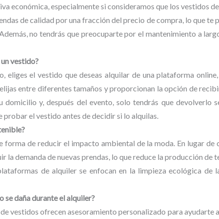
ativa económica, especialmente si consideramos que los vestidos d
rendas de calidad por una fracción del precio de compra, lo que te 
 Además, no tendrás que preocuparte por el mantenimiento a largo
 un vestido?
, eliges el vestido que deseas alquilar de una plataforma online,
lijas entre diferentes tamaños y proporcionan la opción de recibir
tu domicilio y, después del evento, solo tendrás que devolverlo 
robar el vestido antes de decidir si lo alquilas.
tenible?
nte forma de reducir el impacto ambiental de la moda. En lugar de 
uir la demanda de nuevas prendas, lo que reduce la producción de te
lataformas de alquiler se enfocan en la limpieza ecológica de l
o se daña durante el alquiler?
 de vestidos ofrecen asesoramiento personalizado para ayudarte a el