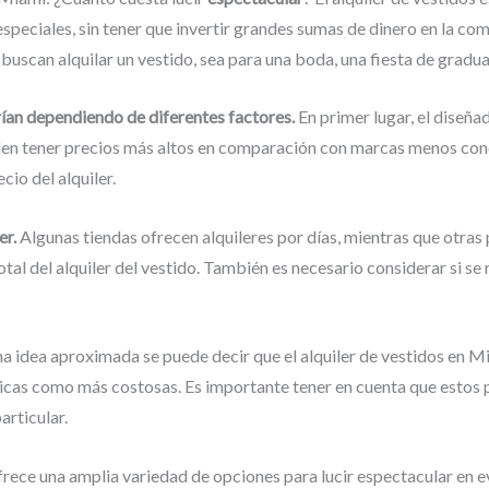
especiales, sin tener que invertir grandes sumas de dinero en la co
buscan alquilar un vestido, sea para una boda, una fiesta de gradua
rían dependiendo de diferentes factores.
En primer lugar, el diseñad
len tener precios más altos en comparación con marcas menos cono
cio del alquiler.
er.
Algunas tiendas ofrecen alquileres por días, mientras que otras 
tal del alquiler del vestido. También es necesario considerar si se
una idea aproximada se puede decir que el alquiler de vestidos en M
cas como más costosas. Es importante tener en cuenta que estos p
articular.
frece una amplia variedad de opciones para lucir espectacular en ev