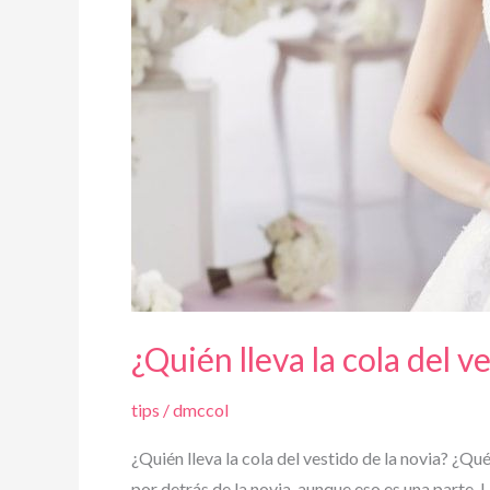
¿Quién lleva la cola del v
tips
/
dmccol
¿Quién lleva la cola del vestido de la novia? ¿Qu
por detrás de la novia, aunque eso es una parte. 