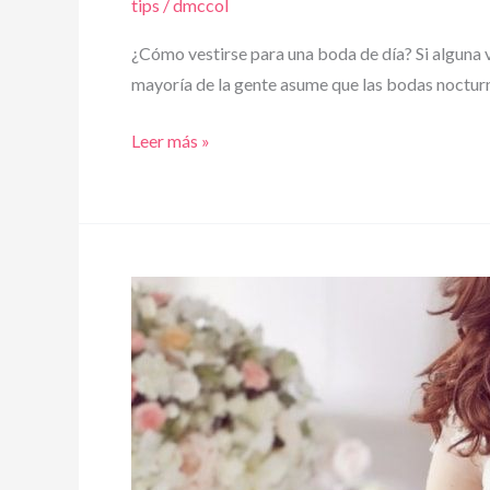
tips
/
dmccol
¿Cómo vestirse para una boda de día? Si alguna v
mayoría de la gente asume que las bodas nocturn
¿Cómo
Leer más »
vestirse
para
una
boda
de
día?