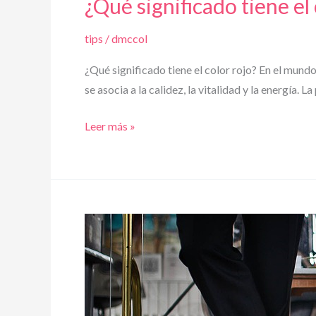
¿Qué significado tiene el 
tips
/
dmccol
¿Qué significado tiene el color rojo? En el mundo a
se asocia a la calidez, la vitalidad y la energía.
¿Qué
Leer más »
significado
tiene
el
color
rojo?