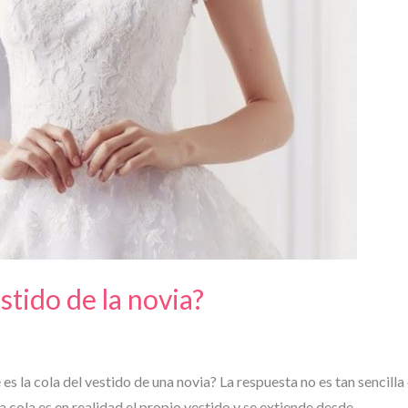
estido de la novia?
é es la cola del vestido de una novia? La respuesta no es tan sencil
La cola es en realidad el propio vestido y se extiende desde