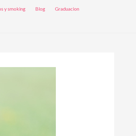
os y smoking
Blog
Graduacion