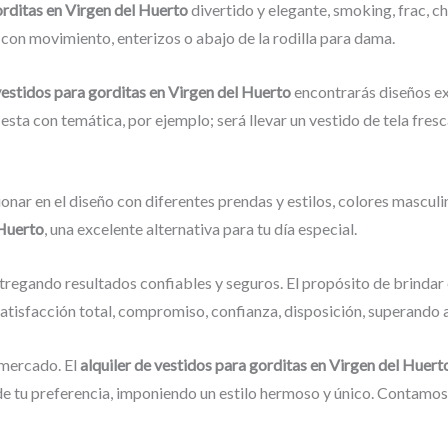
gorditas en Virgen del Huerto
divertido y elegante, smoking, frac, 
s con movimiento, enterizos o abajo de la rodilla para dama.
 vestidos para gorditas en Virgen del Huerto
encontrarás diseños ex
iesta con temática, por ejemplo; será llevar un vestido de tela fres
onar en el diseño con diferentes prendas y estilos, colores masculi
 Huerto
, una excelente alternativa para tu día especial.
tregando resultados confiables y seguros. El propósito de brindar 
satisfacción total, compromiso, confianza, disposición, superando a
mercado. El
alquiler de vestidos para gorditas en Virgen del Huer
 tu preferencia, imponiendo un estilo hermoso y único. Contamos c