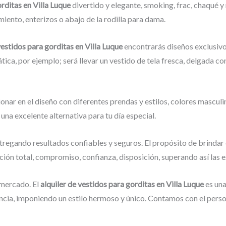
orditas en Villa Luque
divertido y elegante, smoking, frac, chaqué 
iento, enterizos o abajo de la rodilla para dama.
vestidos para gorditas en Villa Luque
encontrarás diseños exclusivo
ática, por ejemplo; será llevar un vestido de tela fresca, delgada c
onar en el diseño con diferentes prendas y estilos, colores masculi
, una excelente alternativa para tu día especial.
tregando resultados confiables y seguros. El propósito de brindar 
cción total, compromiso, confianza, disposición, superando así las 
mercado. El
alquiler de vestidos para gorditas en Villa Luque
es una
cia, imponiendo un estilo hermoso y único. Contamos con el person