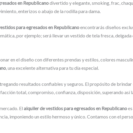
egresados en Republicano
divertido y elegante, smoking, frac, cha
imiento, enterizos o abajo de la rodilla para dama.
 vestidos para egresados
en Republicano
encontrarás diseños exclus
temática, por ejemplo; será llevar un vestido de tela fresca, delgad
onar en el diseño con diferentes prendas y estilos, colores masculi
ano
, una excelente alternativa para tu día especial.
tregando resultados confiables y seguros. El propósito de brindar 
sfacción total, compromiso, confianza, disposición, superando así l
mercado. El
alquiler de vestidos para egresados en Republicano
es
cia, imponiendo un estilo hermoso y único. Contamos con el person