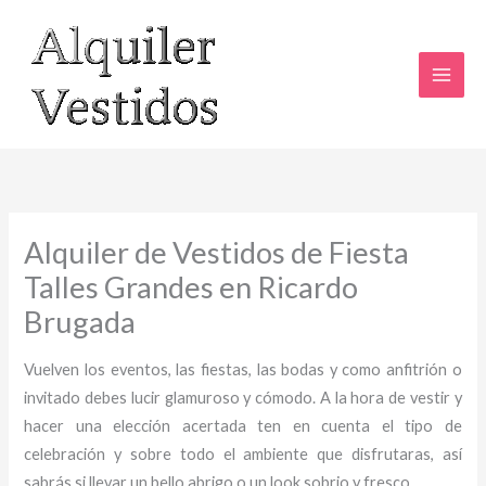
Ir
al
contenido
Alquiler de Vestidos de Fiesta
Talles Grandes en Ricardo
Brugada
Vuelven los eventos, las fiestas, las bodas y como anfitrión o
invitado debes lucir glamuroso y cómodo. A la hora de vestir y
hacer una elección acertada ten en cuenta el tipo de
celebración y sobre todo el ambiente que disfrutaras, así
sabrás si llevar un bello abrigo o un look sobrio y fresco.