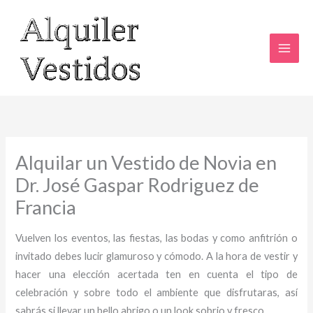
Ir
al
contenido
Alquilar un Vestido de Novia en
Dr. José Gaspar Rodriguez de
Francia
Vuelven los eventos, las fiestas, las bodas y como anfitrión o
invitado debes lucir glamuroso y cómodo. A la hora de vestir y
hacer una elección acertada ten en cuenta el tipo de
celebración y sobre todo el ambiente que disfrutaras, así
sabrás si llevar un bello abrigo o un look sobrio y fresco.